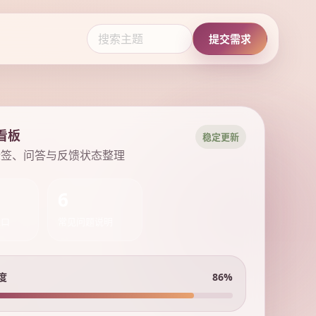
提交需求
看板
稳定更新
标签、问答与反馈状态整理
6
入口
常见问题说明
度
86%