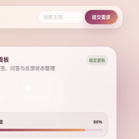
提交需求
看板
稳定更新
标签、问答与反馈状态整理
6
入口
常见问题说明
度
86%